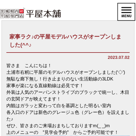
家事ラク♪の平屋モデルハウスがオープンしま
した(^^♪
2023.07.02
皆さま こんにちは！
土浦市右籾に平屋のモデルハウスがオープンしました(‘◇’)ゞ
無駄な廊下無し！行き止まりのない生活動線の3LDK
家事が楽になる直線動線は必見です！
外装は人気のアーバンストライプのブラックで統一し、木目
の玄関ドアが映えてます！
内観はガラッと変わって白を基調とした明るい室内
各入口のドアは新色のグレージュ色（グレー色）を設えまし
た♪
ぜひ、皆さまのご来場おまちしておりますm(_ _)m
上のメニューの ”見学会予約” からご予約可能です！