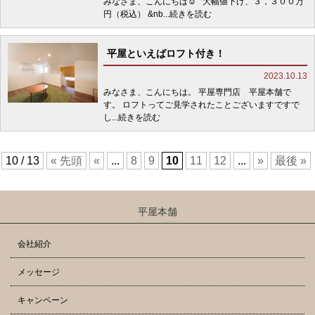
みなさま、こんにちは☺ 大幅値下げ、３，３００万
円（税込） &nb
...続きを読む
平屋といえばロフト付き！
2023.10.13
みなさま、こんにちは。 平屋専門店 平屋本舗で
す。 ロフトってご見学されたことございますですで
し
...続きを読む
10 / 13
« 先頭
«
...
8
9
10
11
12
...
»
最後 »
平屋本舗
会社紹介
メッセージ
キャンペーン