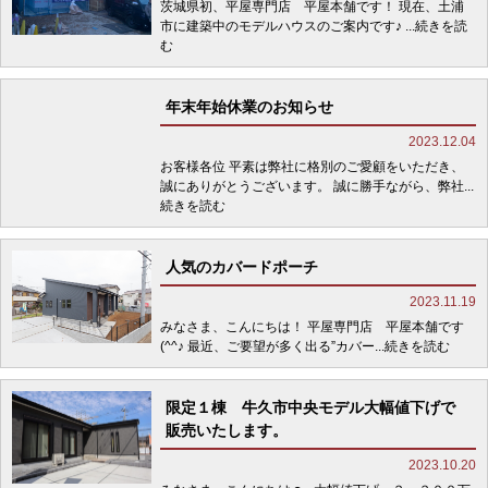
茨城県初、平屋専門店 平屋本舗です！ 現在、土浦
市に建築中のモデルハウスのご案内です♪
...続きを読
む
年末年始休業のお知らせ
2023.12.04
お客様各位 平素は弊社に格別のご愛顧をいただき、
誠にありがとうございます。 誠に勝手ながら、弊社
...
続きを読む
人気のカバードポーチ
2023.11.19
みなさま、こんにちは！ 平屋専門店 平屋本舗です
(^^♪ 最近、ご要望が多く出る”カバー
...続きを読む
限定１棟 牛久市中央モデル大幅値下げで
販売いたします。
2023.10.20