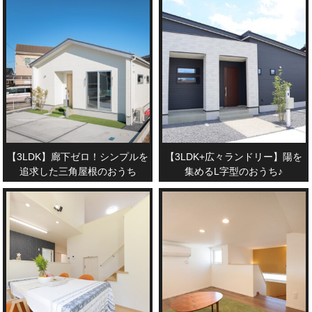
【3LDK】廊下ゼロ！シンプルを
【3LDK+広々ランドリー】陽を
追求した三角屋根のおうち
集めるL字型のおうち♪