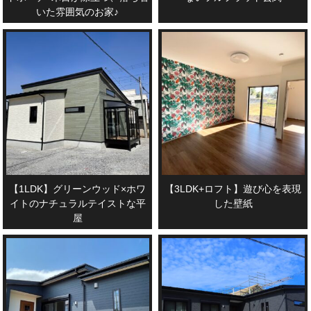
いた雰囲気のお家♪
【1LDK】グリーンウッド×ホワ
【3LDK+ロフト】遊び心を表現
イトのナチュラルテイストな平
した壁紙
屋