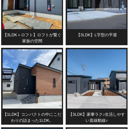
【3LDK＋ロフト】ロフトが繋ぐ
【3LDK】L字型の平屋
家族の空間
【1LDK】コンパクトの中にこだ
【3LDK】家事ラク♪生活しやす
わりの詰まった1LDK。
い直線動線♪