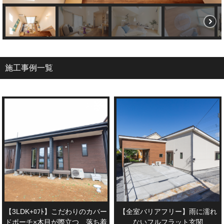
施工事例一覧
【3LDK+ﾛﾌﾄ】こだわりのカバー
【全室バリアフリー】雨に濡れ
ドポーチ×木目が際立つ、落ち着
ないフルフラット玄関