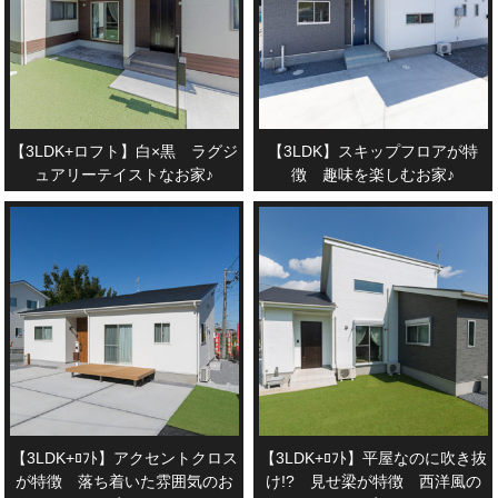
【3LDK+ロフト】白×黒 ラグジ
【3LDK】スキップフロアが特
ュアリーテイストなお家♪
徴 趣味を楽しむお家♪
【3LDK+ﾛﾌﾄ】アクセントクロス
【3LDK+ﾛﾌﾄ】平屋なのに吹き抜
が特徴 落ち着いた雰囲気のお
け!? 見せ梁が特徴 西洋風の