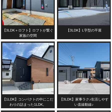
【3LDK＋ロフト】ロフトが繋ぐ
【3LDK】L字型の平屋
家族の空間
【1LDK】コンパクトの中にこだ
【3LDK】家事ラク♪生活しやす
わりの詰まった1LDK。
い直線動線♪