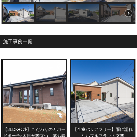
施工事例一覧
【3LDK+ﾛﾌﾄ】こだわりのカバー
【全室バリアフリー】雨に濡れ
ドポーチ×木目が際立つ、落ち着
ないフルフラット玄関