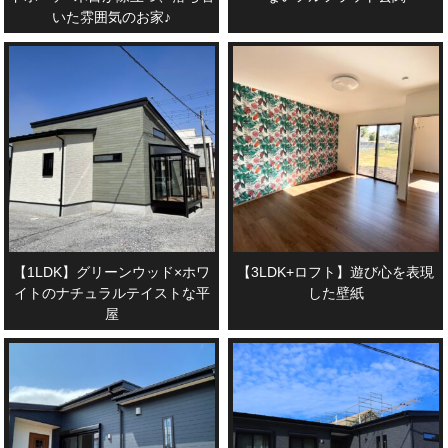
いた雰囲気のお家♪
【1LDK】グリーンウッド×ホワ
【3LDK+ロフト】遊び心を表現
イトのナチュラルテイストな平
した壁紙
屋