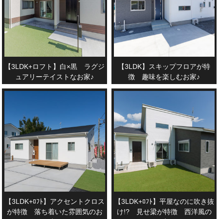
【3LDK+ロフト】白×黒 ラグジ
【3LDK】スキップフロアが特
ュアリーテイストなお家♪
徴 趣味を楽しむお家♪
【3LDK+ﾛﾌﾄ】アクセントクロス
【3LDK+ﾛﾌﾄ】平屋なのに吹き抜
が特徴 落ち着いた雰囲気のお
け!? 見せ梁が特徴 西洋風の