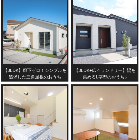
【3LDK】廊下ゼロ！シンプルを
【3LDK+広々ランドリー】陽を
追求した三角屋根のおうち
集めるL字型のおうち♪